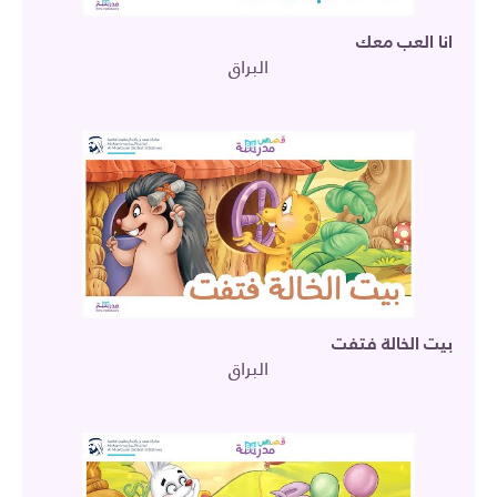
انا العب معك
البراق
بيت الخالة فتفت
البراق