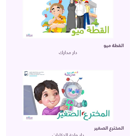
القطة ميو
دار مدارك
المخترع الصغير
دار واحة الحكايات