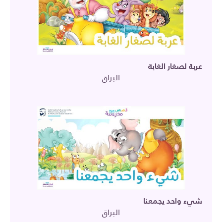
عربة لصغار الغابة
البراق
شيء واحد يجمعنا
البراق