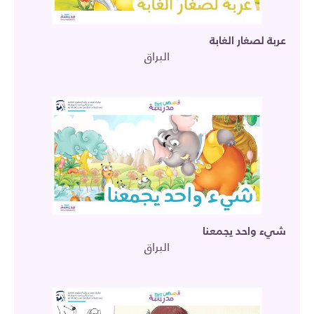
عربة لصغار الغابة
البراق
شيء واحد يجمعنا
البراق