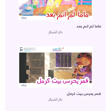
ماما لم انم بعد
دار اشجار
قمر يحرس بيت كرمل
دار اشجار