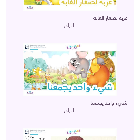
عربة لصغار الغابة
البراق
شيء واحد يجمعنا
البراق