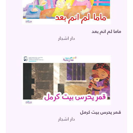
ماما لم انم بعد
دار اشجار
قمر يحرس بيت كرمل
دار اشجار