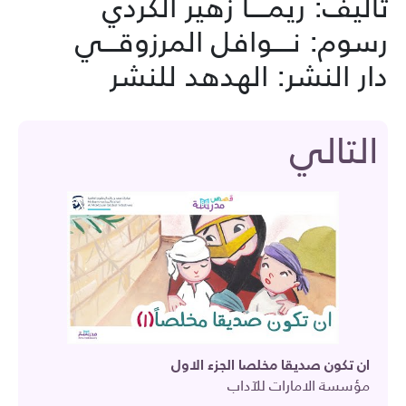
تأليف: ريمــــا زهير الكردي
رسوم: نــــوافل المرزوقـــي
دار النشر: الهدهد للنشر
التالي
ان تكون صديقا مخلصا الجزء الاول
مؤسسة الامارات للآداب