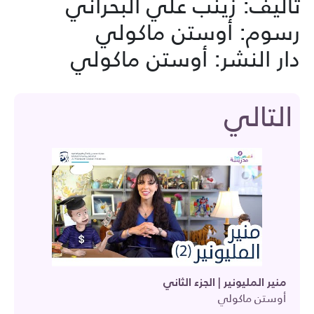
تأليف: زينب علي البحراني
رسوم: أوستن ماكولي
دار النشر: أوستن ماكولي
التالي
منير المليونير | الجزء الثاني
أوستن ماكولي