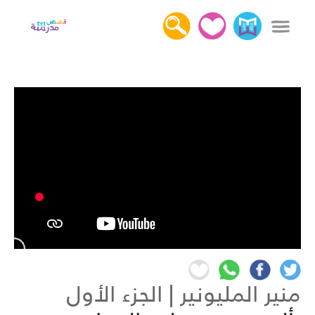
x
دخول
التسجيل
كل القصص
عن قصص مدرسة
أهمية قراءة القصص
اتصل بنا
منير المليونير | الجزء الأول