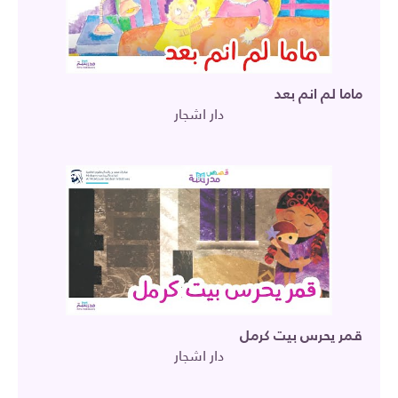
ماما لم انم بعد
دار اشجار
قمر يحرس بيت كرمل
دار اشجار