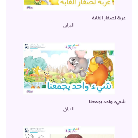
عربة لصغار الغابة
البراق
شيء واحد يجمعنا
البراق