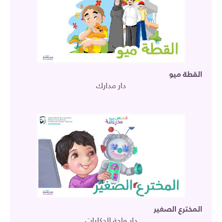
القطة ميو
دار مدارك
المخترع الصغير
دار واحة الحكايات