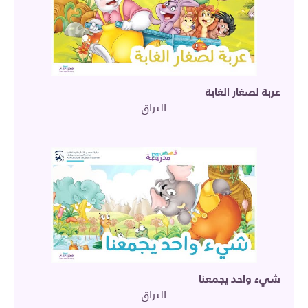
عربة لصغار الغابة
البراق
شيء واحد يجمعنا
البراق