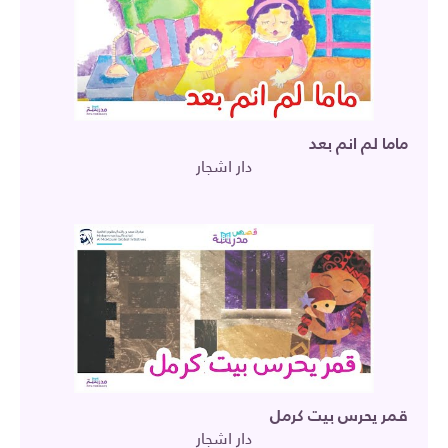
ماما لم انم بعد
دار اشجار
قمر يحرس بيت كرمل
دار اشجار