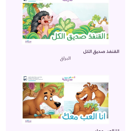
القنفذ صديق الكل
البراق
انا العب معك