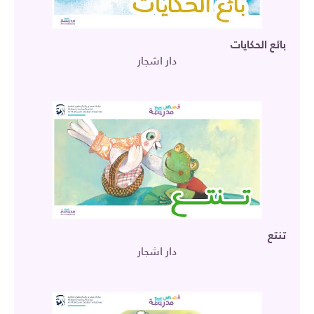
بائع الحكايات
دار اشجار
تنتع
دار اشجار