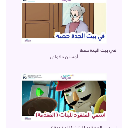
في بيت الجدة حصة
أوستن ماكولي
اسمي المفقود للبنات ( المقدمة )