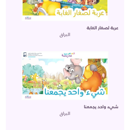
عربة لصغار الغابة
البراق
شيء واحد يجمعنا
البراق