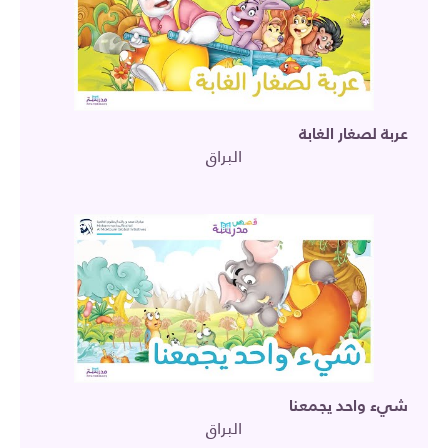
عربة لصغار الغابة
البراق
شيء واحد يجمعنا
البراق