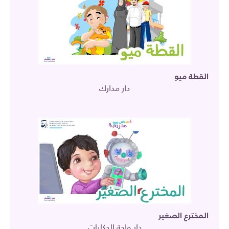
القطة ميو
دار مدارك
المخترع الصغير
دار واحة الحكايات