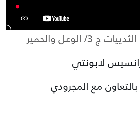
حيوانات الجزيرة العربية : الثدييات ج 3/ الوعل والحمير
رانسيس لابونتي
 بالتعاون مع المجرودي