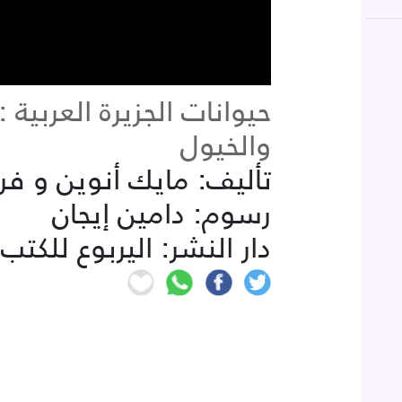
والخيول
تأليف: مايك أنوين و ف
رسوم: دامين إيجان
دار النشر: اليربوع للكتب