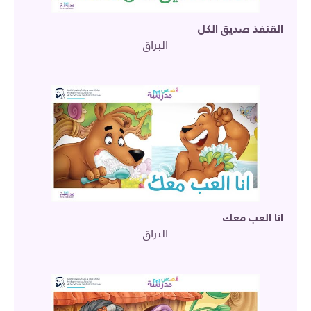
القنفذ صديق الكل
البراق
انا العب معك
البراق