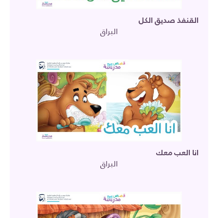
القنفذ صديق الكل
البراق
انا العب معك
البراق